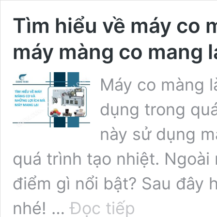
Tìm hiểu về máy co 
máy màng co mang l
Máy co màng là
dụng trong quá
này sử dụng m
quá trình tạo nhiệt. Ngoà
điểm gì nổi bật? Sau đây 
Tìm
nhé! …
Đọc tiếp
hiểu